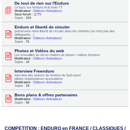
De tout de rien sur l'Enduro
Le buzz sur l'enduro et la moto TT
Modérateur :
Editeurs-Animateurs
Sous-forum :
TV
Sujets :
334
Enduro et liberté de circuler
préservons notre liberté de circuler dans les chemins (on n'est pas des
délinquants...)
Modérateur :
Editeurs-Animateurs
Sujets :
76
Photos et Vidéos du web
Les trouvailles du net en matière de photos / vidéos d'enduro
Modérateur :
Editeurs-Animateurs
Sujets :
16
Interview Freenduro
interview des acteurs de l'enduro du Sud-ouest
pilotes-organisateurs-associations
Modérateur :
Editeurs-Animateurs
Sujets :
19
Bons plans & offres partenaires
Modérateur :
Editeurs-Animateurs
Sujets :
66
COMPETITION : ENDURO en FRANCE / CLASSIQUES /