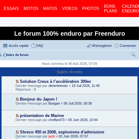
BONS
CALEND
|
ESSAIS
|
MOTOS
|
MATOS
|
VIDEOS
|
PHOTOS
|
|
PLANS
ENDURO
Le forum 100% enduro par Freenduro
Accès rapide
FAQ
M’enregistrer
Connexion
»
Index du forum
ec
Nous sommes le 06 Aoû 2026, 07:09
her
Sujets récents
ch
Solution Creux à l’accélération 300ec
V
er
Dernier message par
olivierletexier
«
19 Juil 2026, 11:48
o
Réponses :
3
i
r
Bonjour du Japon !
l
V
Dernier message par
e
Bungari
«
06 Juil 2026, 09:38
o
p
i
r
r
e
présentation de Marine
l
m
V
Dernier message par
choffard73
«
05 Juin 2026, 10:44
e
i
o
p
e
i
r
r
r
Shreco 450 et 2008, explosions d'admission
e
m
l
V
m
Dernier message par
jack
«
02 Juin 2026, 07:57
e
e