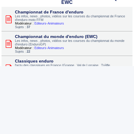
EWC
Championnat de France d'enduro
Les infos, news , photos, vidéos sur les courses du championnat de France
d'enduro moto FFM
Modérateur :
Editeurs-Animateurs
Sujets :
37
Championnat du monde d'enduro (EWC)
Les infos, news , photos, vidéos sur les courses du championnat du monde
d'enduro (EnduroGP)
Modérateur :
Editeurs-Animateurs
Sujets :
22
Classiques enduro
l'actu des classiques en France (Grappe , Val de Lorraine , Trèlfle ,
Aveyronnaise , Rand' , etc)
Modérateur :
Editeurs-Animateurs
Sujets :
23
Courses extrême / hard enduro
The Race, Enduo du limousin, Erzbergrodéo , Romaniacs, tout sur les enduros
extrêmes et le hard enduro
Modérateur :
Editeurs-Animateurs
Sujets :
22
COMPETITION : ENDURO-ENDURANCES DU SUD-
OUEST