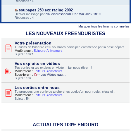
o
i
Réponses :
1
s
p
i
e
s
r
r
r
a
e
soupapes 250 exc racing 2002
l
m
g
m
V
Dernier message par
e
claudiabrosseau0
«
27 Mai 2026, 18:02
e
e
i
o
Réponses :
p
4
s
n
e
i
r
s
o
r
r
e
a
n
Marquer tous les forums comme lus
m
l
m
g
l
e
e
i
e
LES NOUVEAUX FREENDURISTES
u
s
p
e
n
s
r
r
o
a
e
m
Votre présentation
n
g
m
e
l
Tu viens de t'inscrire et tu souhaites participer, commence par la case départ !
e
i
s
u
Modérateur :
Editeurs-Animateurs
n
e
s
Sujets :
1077
o
r
a
n
m
g
l
e
Vos exploits en vidéos
e
u
s
n
Tes sorties et tes exploits en vidéo ... fait nous rêver !!!
s
o
Modérateur :
Editeurs-Animateurs
a
n
Sous-forum :
-- Les Vidéos gagnantes de chaque mois --[finit]
g
l
Sujets :
197
e
u
n
Les sorties entre nous
o
n
Tu proposes une sortie ou tu cherches quelqu'un pour rouler, c'est ici...
l
Modérateur :
Editeurs-Animateurs
u
Sujets :
54
ACTUALITES 100% ENDURO